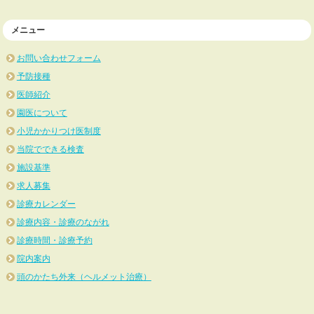
メニュー
お問い合わせフォーム
予防接種
医師紹介
園医について
小児かかりつけ医制度
当院でできる検査
施設基準
求人募集
診療カレンダー
診療内容・診療のながれ
診療時間・診療予約
院内案内
頭のかたち外来（ヘルメット治療）