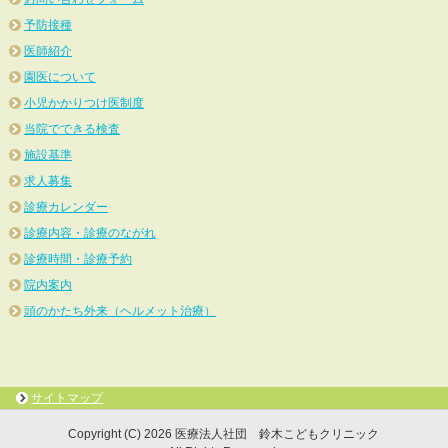
予防接種
医師紹介
園医について
小児かかりつけ医制度
当院でできる検査
施設基準
求人募集
診療カレンダー
診療内容・診療のながれ
診療時間・診療予約
院内案内
頭のかたち外来（ヘルメット治療）
サイトマップ
Copyright (C) 2026 医療法人社団 鈴木こどもクリニック